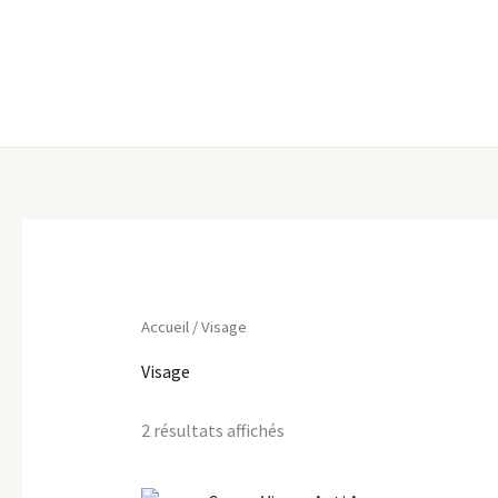
Aller
au
contenu
Accueil
/ Visage
Visage
2 résultats affichés