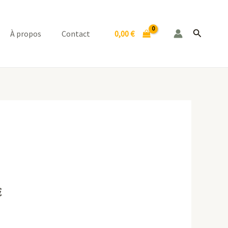
Recherch
0,00
€
À propos
Contact
Plage
de
prix :
10,00 €
€
à
100,00 €