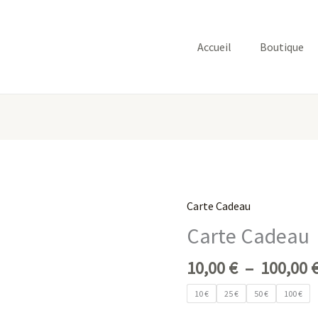
Accueil
Boutique
Carte Cadeau
quantité
de
Carte Cadeau
Carte
Cadeau
10,00
€
–
100,00
10 €
25 €
50 €
100 €